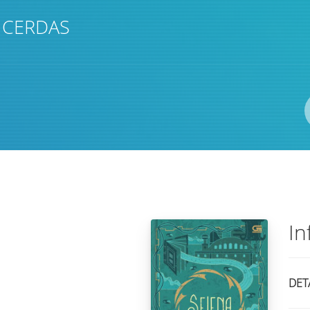
 CERDAS
Pengarang
ISBN/ISSN
Lokasi
In
DET