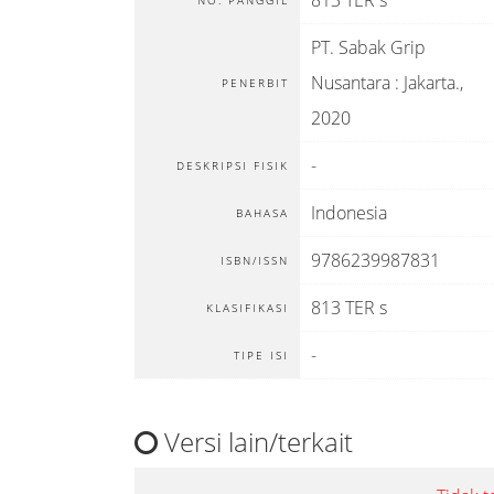
813 TER s
NO. PANGGIL
PT. Sabak Grip
Nusantara
:
Jakarta
.,
PENERBIT
2020
-
DESKRIPSI FISIK
Indonesia
BAHASA
9786239987831
ISBN/ISSN
813 TER s
KLASIFIKASI
-
TIPE ISI
Versi lain/terkait