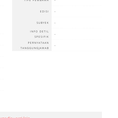
-
TIPE PEMBAWA
-
EDISI
-
SUBYEK
INFO DETIL
-
SPESIFIK
PERNYATAAN
-
TANGGUNGJAWAB