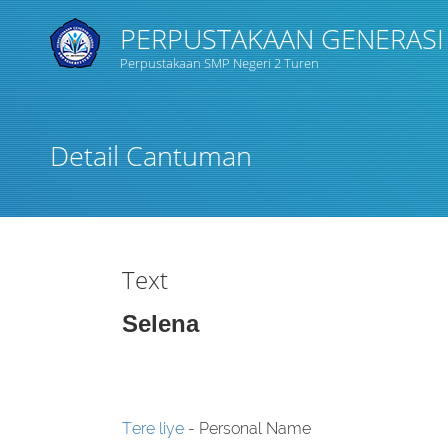
PERPUSTAKAAN GENERASI
Perpustakaan SMP Negeri 2 Turen
Judul
Detail Cantuman
Subyek
Tipe Koleksi
Text
GMD
Selena
Pencarian
Tere liye
- Personal Name