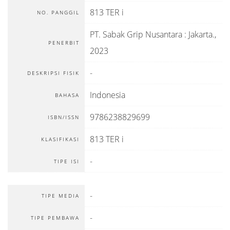
813 TER i
NO. PANGGIL
PT. Sabak Grip Nusantara
:
Jakarta
.,
PENERBIT
2023
-
DESKRIPSI FISIK
Indonesia
BAHASA
9786238829699
ISBN/ISSN
813 TER i
KLASIFIKASI
-
TIPE ISI
-
TIPE MEDIA
-
TIPE PEMBAWA