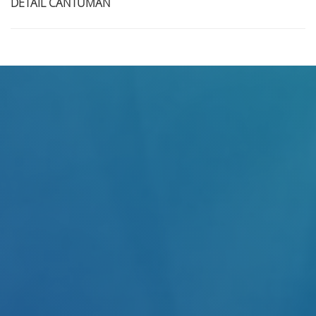
DETAIL CANTUMAN
Judul
Pengarang
Subyek
ISBN/ISSN
Tipe Koleksi