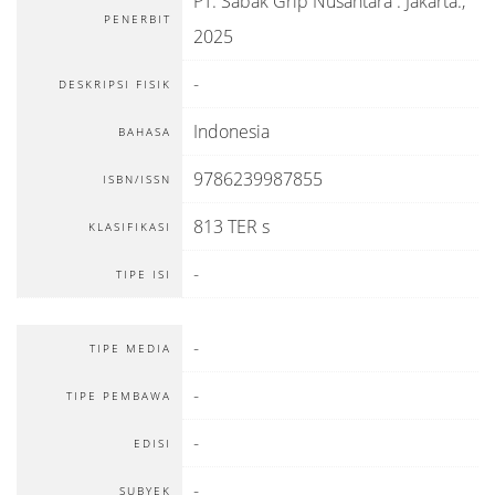
PT. Sabak Grip Nusantara
:
Jakarta
.,
PENERBIT
2025
-
DESKRIPSI FISIK
Indonesia
BAHASA
9786239987855
ISBN/ISSN
813 TER s
KLASIFIKASI
-
TIPE ISI
-
TIPE MEDIA
-
TIPE PEMBAWA
-
EDISI
-
SUBYEK