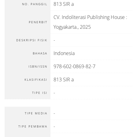
813 SIR a
NO. PANGGIL
CV. Indoliterasi Publishing House
:
PENERBIT
Yogyakarta
.,
2025
-
DESKRIPSI FISIK
Indonesia
BAHASA
978-602-0869-82-7
ISBN/ISSN
813 SIR a
KLASIFIKASI
-
TIPE ISI
-
TIPE MEDIA
-
TIPE PEMBAWA