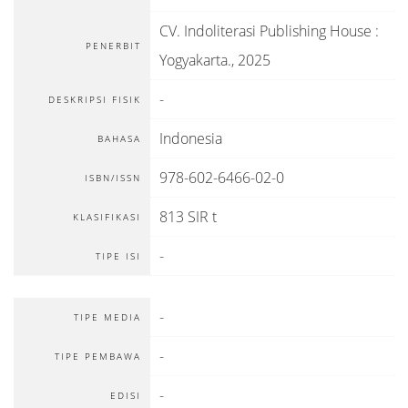
CV. Indoliterasi Publishing House
:
PENERBIT
Yogyakarta
.,
2025
-
DESKRIPSI FISIK
Indonesia
BAHASA
978-602-6466-02-0
ISBN/ISSN
813 SIR t
KLASIFIKASI
-
TIPE ISI
-
TIPE MEDIA
-
TIPE PEMBAWA
-
EDISI